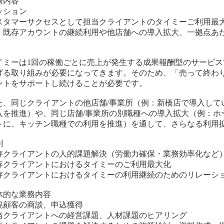
務内容
ッション
スタマーサクセスとして担当クライアントのタイミーご利用最
、既存アカウントの継続利用や他店舗への導入拡大、一拠点あ
。
イミーは1回の稼働ごとに売上が発生する成果報酬型のサービス
げる取り組みが必要になってきます。そのため、「売って終わ
ントをサポートし続けることが必要です。
た、同じクライアントの他店舗/事業所（例：新橋店で導入して
入を推進）や、同じ店舗/事業所の別職種への導入拡大（例：ホ
トに、キッチン職種での利用を推進）を通して、さらなる利用
割
存クライアントの人的課題解決（労働力確保・業務効率化など
存クライアントにおけるタイミーのご利用最大化
存クライアントにおけるタイミーの利用継続のためのリレーシ
体的な業務内容
規顧客の商談、申込獲得
当クライアントへの経営課題、人材課題のヒアリング