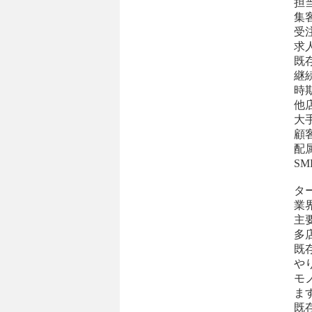
担
集
受
求
既
継
時
他
大
顧
配
S
タ
業
主
多
既
や
モ
ま
既