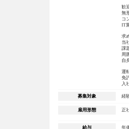
歓
無
コ
I
求
当
課
周
自
運
免
入
募集対象
雇用形態
正
給与
年俸