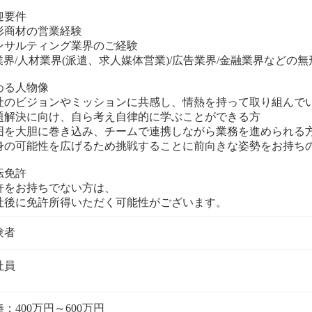
迎要件
形商材の営業経験
ンサルティング業界のご経験
T業界/人材業界(派遣、求人媒体営業)/広告業界/金融業界などの
める人物像
社のビジョンやミッションに共感し、情熱を持って取り組んで
題解決に向け、自ら考え自律的に学ぶことができる方
囲を大胆に巻き込み、チームで連携しながら業務を進められる
身の可能性を広げるため挑戦することに前向きな姿勢をお持ち
転免許
許をお持ちでない方は、
社後に免許所得いただく可能性がございます。
社員
：400万円～600万円