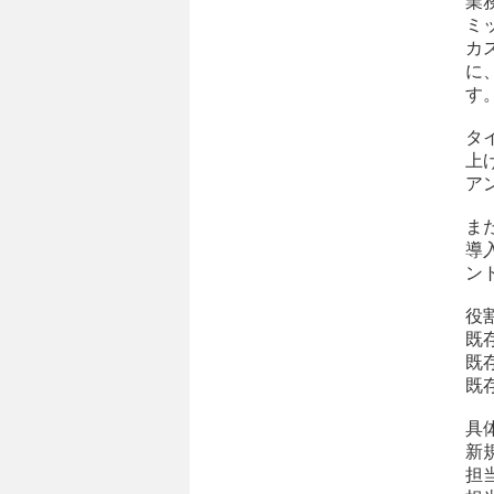
業
ミ
カ
に
す
タ
上
ア
ま
導
ン
役
既
既
既
具
新
担