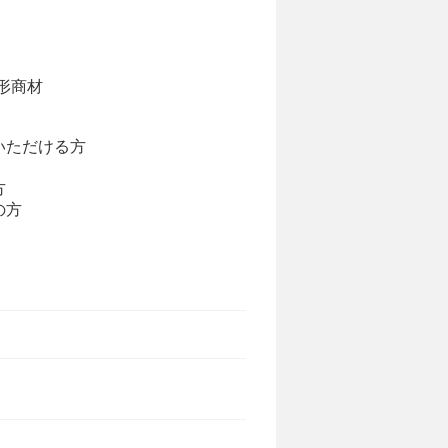
無形商材
いただける方
方
の方