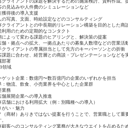
当クライアントの課題を解決するための施策検討、資料作成、
客の見込みや人件費のシミュレーションなど
注獲得後の導入支援
人の写真、文面、時給設定などのコンサルティング
存クライアントとの中長期的リレーション構築を目的とした商
続利用のための定期的なコンタクト
期によって変わる課題のヒアリングと、解決策の提案
店舗・拠点への拡大、一拠点あたりの募集人数増などの営業活
手クライアントの専属担当として先方のキーパーソンとの折衝
客課題に合わせ、経営層との商談・プレゼンテーションなどを
属部署
MB領域
ーゲット企業：数億円〜数百億円の企業のいずれかを担当
界：物流、飲食、小売業界を中心とした企業群
要業務
店舗展開企業への導入推進
存店舗における利用拡大（例：別職種への導入）
りがい・魅力
ノ（商材）ありきではない提案を行うことで、営業職として重
す。
存顧客へのコンサルティング業務が大きなウエイトを占めるた