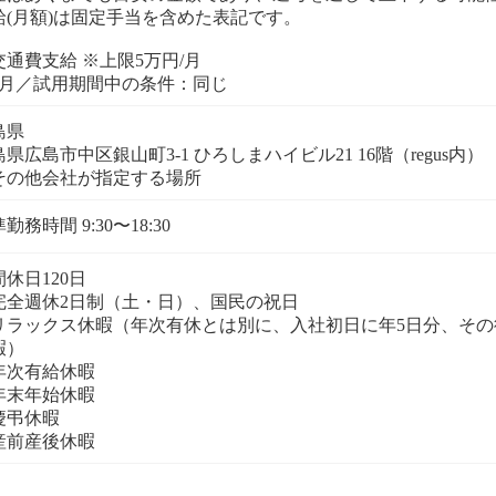
給(月額)は固定手当を含めた表記です。
交通費支給 ※上限5万円/月
島県
県広島市中区銀山町3-1 ひろしまハイビル21 16階（regus内）
休日120日
完全週休2日制（土・日）、国民の祝日
リラックス休暇（年次有休とは別に、入社初日に年5日分、その
暇）
年次有給休暇
年末年始休暇
慶弔休暇
産前産後休暇