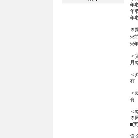
年収 
年収 
年収 
※
※
※
＜
月
＜
有
＜
有
＜
※
■
賃