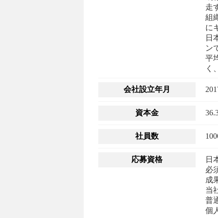
走
組
に
日
ン
平
く
会社設立年月
20
資本金
36
社員数
10
応募資格
日
必
成
当
普
個