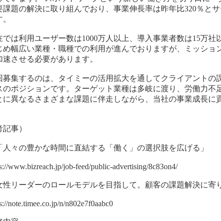
要課題の解決に取り組んでおり、事業伸長率は昨年比320％と
す。
在では利用ユーザー数は1000万人以上、導入事業者数は15万
じめ幅広い業種・職種での利用が進んでおりますが、ミッショ
加速させる必要があります。
回募集するのは、タイミーの活用拡大を通してクライアントの
スのポジションです。ターゲット業種は多岐に渡り、労働力不
とに異なるさまざまな課題に伴走しながら、当社の事業成長に
。
考記事）
「人々の豊かな時間に直結する「働く」の選択肢を広げる」
s://www.bizreach.jp/job-feed/public-advertising/8c83on4/
女性リーダーのロールモデルを目指して。顧客の課題解決に寄
s://note.timee.co.jp/n/n802e7f0aabc0