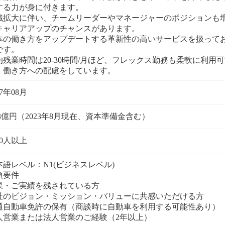
する力が身に付きます。
織拡大に伴い、チームリーダーやマネージャーのポジションも
キャリアアップのチャンスがあります。
本の働き方をアップデートする革新性の高いサービスを扱って
です。
均残業時間は20-30時間/月ほど、フレックス勤務も柔軟に利
、働き方への配慮をしています。
17年08月
.3億円（2023年8月現在、資本準備金含む）
00人以上
本語レベル：N1(ビジネスレベル)
須要件
果・ご実績を残されている方
社のビジョン・ミッション・バリューに共感いただける方
通自動車免許の保有（商談時に自動車を利用する可能性あり）
人営業または法人営業のご経験（2年以上）