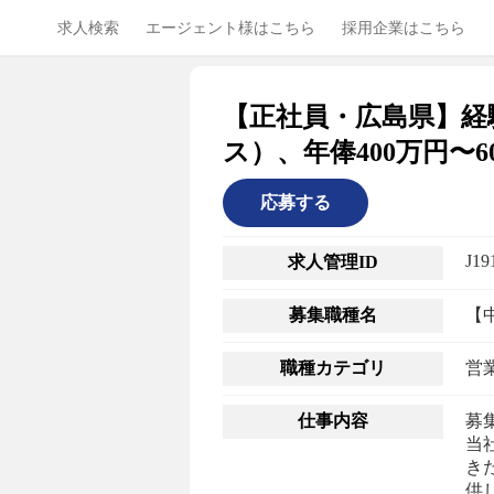
求人検索
エージェント様はこちら
採用企業はこちら
【正社員・広島県】経
ス）、年俸400万円〜6
応募する
J19
求人管理ID
募集職種名
【
職種カテゴリ
営
仕事内容
募
当
き
供