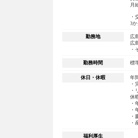
月
・
勤務地
広
広島
勤務時間
休日・休暇
年間
・
・
休
・
・
・
・
福利厚生