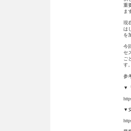
重
ま
現
は
を
今
セ
ご
す
参
▼
http
▼
http