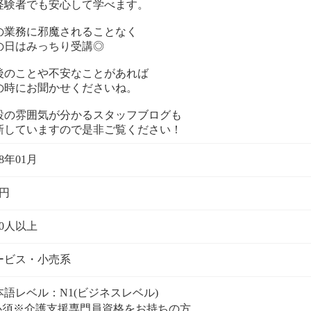
経験者でも安心して学べます。
の業務に邪魔されることなく
の日はみっちり受講◎
後のことや不安なことがあれば
の時にお聞かせくださいね。
設の雰囲気が分かるスタッフブログも
新していますので是非ご覧ください！
98年01月
億円
00人以上
ービス・小売系
本語レベル：N1(ビジネスレベル)
必須※介護支援専門員資格をお持ちの方