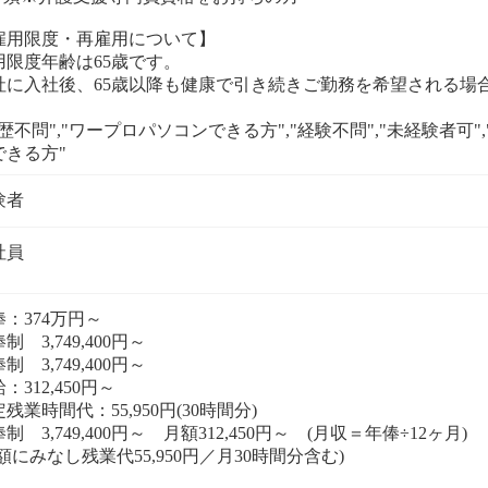
雇用限度・再雇用について】
用限度年齢は65歳です。
社に入社後、65歳以降も健康で引き続きご勤務を希望される場
。
歴不問","ワープロパソコンできる方","経験不問","未経験者可",
できる方"
社員
俸：374万円～
制 3,749,400円～
制 3,749,400円～
：312,450円～
残業時間代：55,950円(30時間分)
制 3,749,400円～ 月額312,450円～ (月収＝年俸÷12ヶ月)
額にみなし残業代55,950円／月30時間分含む)