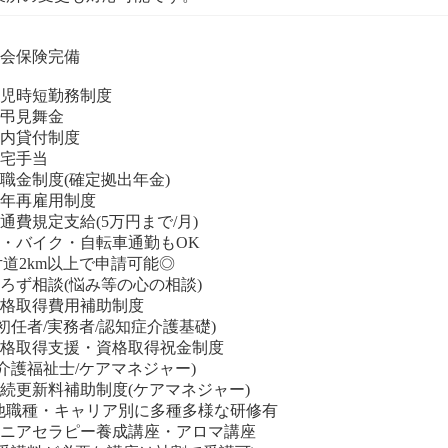
社会保険完備
育児時短勤務制度
慶弔見舞金
社内貸付制度
住宅手当
退職金制度(確定拠出年金)
定年再雇用制度
交通費規定支給(5万円まで/月)
車・バイク・自転車通勤もOK
片道2km以上で申請可能◎
よろず相談(悩み等の心の相談)
資格取得費用補助制度
初任者/実務者/認知症介護基礎)
資格取得支援・資格取得祝金制度
介護福祉士/ケアマネジャー)
継続更新料補助制度(ケアマネジャー)
他職種・キャリア別に多種多様な研修有
シニアセラピー養成講座・アロマ講座