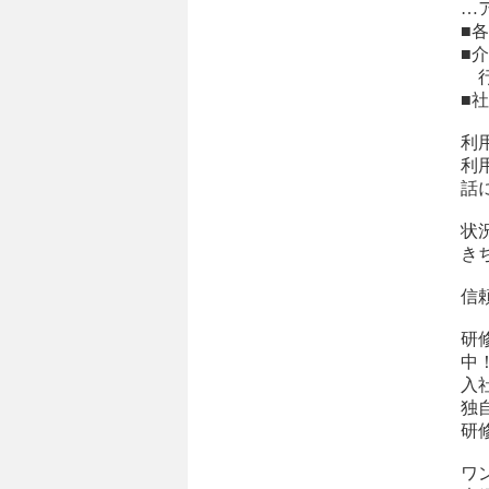
…
■
■
行
■
利
利
話
状
き
信
研
中
入
独
研
ワ