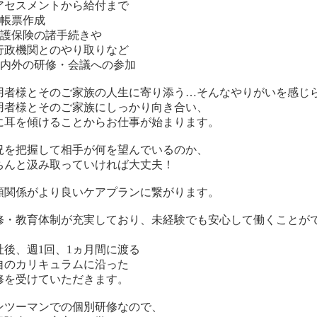
アセスメントから給付まで
各帳票作成
介護保険の諸手続きや
政機関とのやり取りなど
社内外の研修・会議への参加
用者様とそのご家族の人生に寄り添う…そんなやりがいを感じ
用者様とそのご家族にしっかり向き合い、
に耳を傾けることからお仕事が始まります。
況を把握して相手が何を望んでいるのか、
ちんと汲み取っていければ大丈夫！
頼関係がより良いケアプランに繋がります。
修・教育体制が充実しており、未経験でも安心して働くことが
！
社後、週1回、1ヵ月間に渡る
自のカリキュラムに沿った
修を受けていただきます。
ンツーマンでの個別研修なので、