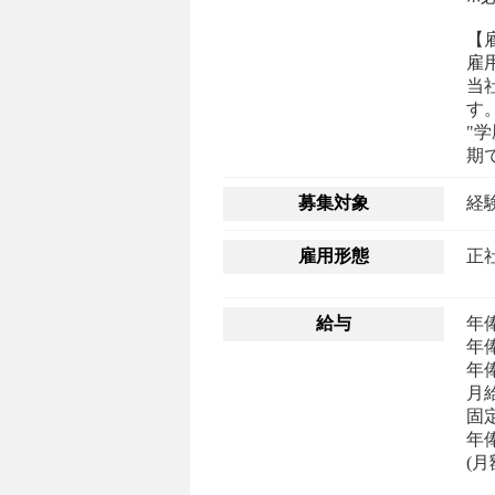
【
雇
当
す
"学
期
募集対象
雇用形態
正
給与
年
年俸
年俸
月給
固定
年俸
(月