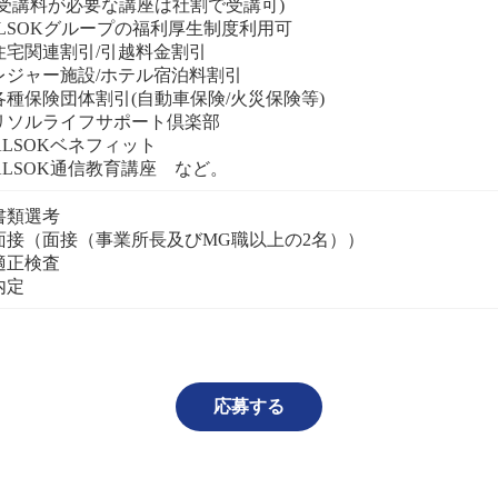
受講料が必要な講座は社割で受講可)
ALSOKグループの福利厚生制度利用可
住宅関連割引/引越料金割引
レジャー施設/ホテル宿泊料割引
各種保険団体割引(自動車保険/火災保険等)
リソルライフサポート倶楽部
ALSOKベネフィット
書類選考
面接（面接（事業所長及びMG職以上の2名））
適正検査
応募する