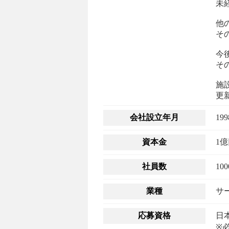
未
他
そ
今
そ
施
更
会社設立年月
19
資本金
1
社員数
10
業種
サ
応募資格
日
※