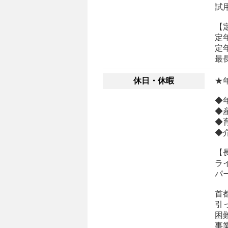
試
【
定
定
最
休日・休暇
★
◆
◆
◆
◆
【
ラ
パ
首
引
困
事