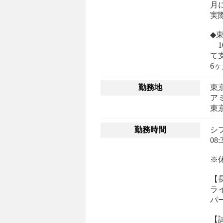
月
実
◆
1
て
勤務地
東
ア
勤務時間
シ
08:
※
【
ラ
パ
【