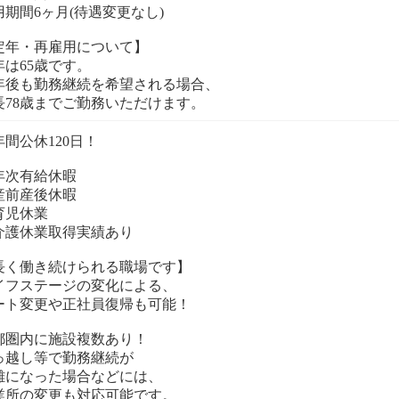
用期間6ヶ月(待遇変更なし)
定年・再雇用について】
年は65歳です。
年後も勤務継続を希望される場合、
長78歳までご勤務いただけます。
年間公休120日！
年次有給休暇
産前産後休暇
育児休業
介護休業取得実績あり
長く働き続けられる職場です】
イフステージの変化による、
ート変更や正社員復帰も可能！
都圏内に施設複数あり！
っ越し等で勤務継続が
難になった場合などには、
業所の変更も対応可能です。