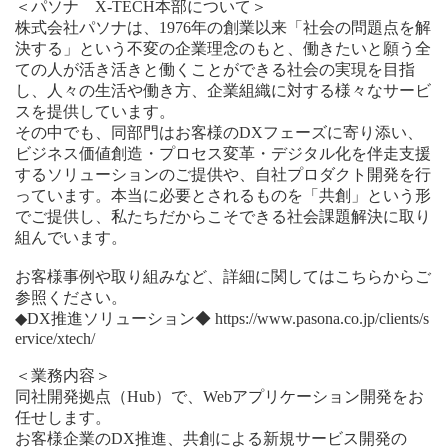
＜パソナ X-TECH本部について＞
株式会社パソナは、1976年の創業以来「社会の問題点を解
決する」という不変の企業理念のもと、働きたいと願う全
ての人が活き活きと働くことができる社会の実現を目指
し、人々の生活や働き方、企業組織に対する様々なサービ
スを提供しています。
その中でも、同部門はお客様のDXフェーズに寄り添い、
ビジネス価値創造・プロセス変革・デジタル化を伴走支援
するソリューションのご提供や、自社プロダクト開発を行
っています。本当に必要とされるものを「共創」という形
でご提供し、私たちだからこそできる社会課題解決に取り
組んでいます。
お客様事例や取り組みなど、詳細に関してはこちらからご
参照ください。
◆DX推進ソリューション◆ https://www.pasona.co.jp/clients/s
ervice/xtech/
＜業務内容＞
同社開発拠点（Hub）で、Webアプリケーション開発をお
任せします。
お客様企業のDX推進、共創による新規サービス開発の