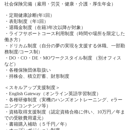
社会保険完備（雇用・労災・健康・介護・厚生年金）
・定期健康診断(年1回）
・表彰制度（年1回）
・退職金制度（在籍3年次以降が対象）
・ライフサポートコース利用制度（時間や場所を限定した
働き方）
・ドリカム制度（自分の夢の実現を支援する休職、一部勤
務制度/コース制）
・DO・CO・DE・MOワークスタイル制度 （別オフィス
など）
・各種保険団体取扱い
・持株会、積立貯蓄、財形制度
＜スキルアップ支援制度＞
・English Gateway（オンライン英語学習制度）
・各種研修制度（実機のハンズオントレーニング、eラー
ニングコンテンツ等）
・資格取得支援制度（認定資格合格に伴い、10万円／年ま
での受験費用還元）
・書籍購入補助（５千円／年）