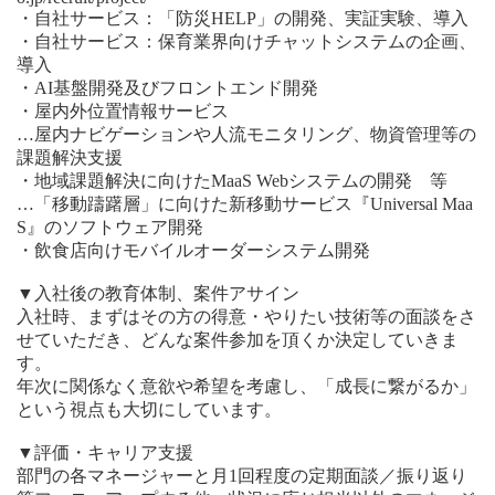
・自社サービス：「防災HELP」の開発、実証実験、導入
・自社サービス：保育業界向けチャットシステムの企画、
導入
・AI基盤開発及びフロントエンド開発
・屋内外位置情報サービス
…屋内ナビゲーションや人流モニタリング、物資管理等の
課題解決支援
・地域課題解決に向けたMaaS Webシステムの開発 等
…「移動躊躇層」に向けた新移動サービス『Universal Maa
S』のソフトウェア開発
・飲食店向けモバイルオーダーシステム開発
▼入社後の教育体制、案件アサイン
入社時、まずはその方の得意・やりたい技術等の面談をさ
せていただき、どんな案件参加を頂くか決定していきま
す。
年次に関係なく意欲や希望を考慮し、「成長に繋がるか」
という視点も大切にしています。
▼評価・キャリア支援
部門の各マネージャーと月1回程度の定期面談／振り返り