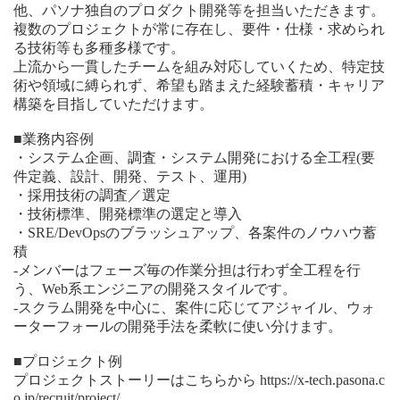
他、パソナ独自のプロダクト開発等を担当いただきます。
複数のプロジェクトが常に存在し、要件・仕様・求められ
る技術等も多種多様です。
上流から一貫したチームを組み対応していくため、特定技
術や領域に縛られず、希望も踏まえた経験蓄積・キャリア
構築を目指していただけます。
■業務内容例
・システム企画、調査・システム開発における全工程(要
件定義、設計、開発、テスト、運用)
・採用技術の調査／選定
・技術標準、開発標準の選定と導入
・SRE/DevOpsのブラッシュアップ、各案件のノウハウ蓄
積
‐メンバーはフェーズ毎の作業分担は行わず全工程を行
う、Web系エンジニアの開発スタイルです。
‐スクラム開発を中心に、案件に応じてアジャイル、ウォ
ーターフォールの開発手法を柔軟に使い分けます。
■プロジェクト例
プロジェクトストーリーはこちらから https://x-tech.pasona.c
o.jp/recruit/project/