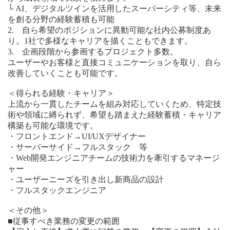
└ AI、デジタルツインを活用したスーパーシティ等、未来
を創る分野の経験蓄積も可能
2. 自ら希望のポジションに異動可能な社内公募制度あ
り。1社で多様なキャリアを描くこともできます。
3. 企画段階から参画するプロジェクト多数。
ユーザーやお客様と直接コミュニケーションを取り、自ら
改善していくことも可能です。
＜得られる経験・キャリア＞
上流から一貫したチームを組み対応していくため、特定技
術や領域に縛られず、希望も踏まえた経験蓄積・キャリア
構築も可能な環境です。
・フロントエンド→UI/UXデザイナー
・サーバーサイド→フルスタック 等
・Web開発エンジニアチームの技術力を牽引するマネージ
ャー
・ユーザーニーズを引き出し新商品の設計
・フルスタックエンジニア
＜その他＞
■従事すべき業務の変更の範囲