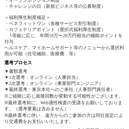
・オープンポジション制度
・チャレンジの日（新規ビジネス等の公募制度）
＜福利厚生制度補足＞
・ベネフィットワン（各種サービス割引制度）
・カフェテリアポイント（選択式福利厚生制度）
└等級に応じ、年間18万〜20万円相当の補助ポイントを
付与
ヘルスケア、マイホームサポート等のメニューから選択利
用が可能（住宅補助、医療費 等）
選考プロセス
▼書類選考
▼1次選考：オンライン（人事担当）
▼2次選考：オンライン（事業部門エンジニア）
▼最終選考：東京本社へのご来社（人事部門責任者）
※ご経験に応じ面接回数が変動する可能性がございます。
※最終選考前に、Web適性検査の受講をお願いしておりま
す。（選考要素は含みません）
※最終選考に伴い、遠方からのご参加の方は同社規定によ
り交通費をお支払いいたします。