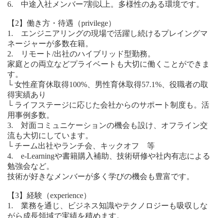
6. 中途入社メンバー7割以上。多様性のある環境です。
【2】働き方・待遇（privilege）
1. エンジニアリングの現場で活躍し続けるプレイングマ
ネージャーが多数在籍。
2. リモート/出社のハイブリッド型勤務。
家庭との両立などプライベートも大切に働くことができま
す。
└ 女性産育休取得100%、男性育休取得57.1%、役職者の取
得実績あり
└ ライフステージに応じた会社からのサポート制度も。活
用事例多数。
3. 対面コミュニケーションの機会も設け、オフライン交
流も大切にしています。
└ チーム出社やランチ会、キックオフ 等
4. e-Learningや書籍購入補助、技術研修や社内有志による
勉強会など。
技術が好きなメンバーが多く学びの機会も豊富です。
【3】経験（experience）
1. 業務を通じ、ビジネス知識やテクノロジーも吸収しな
がら成長領域で実績を積めます。