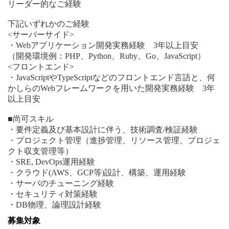
リーダー的なご経験
下記いずれかのご経験
<サーバーサイド>
・Webアプリケーション開発実務経験 3年以上目安
（開発環境例：PHP、Python、Ruby、Go、JavaScript）
<フロントエンド>
・JavaScriptやTypeScriptなどのフロントエンド言語と、何
かしらのWebフレームワークを用いた開発実務経験 3年
以上目安
■尚可スキル
・要件定義及び基本設計に伴う、技術調査/検証経験
・プロジェクト管理（進捗管理、リソース管理、プロジェ
クト収支管理等）
・SRE, DevOps運用経験
・クラウド(AWS、GCP等)設計、構築、運用経験
・サーバのチューニング経験
・セキュリティ対策経験
・DB物理、論理設計経験
募集対象