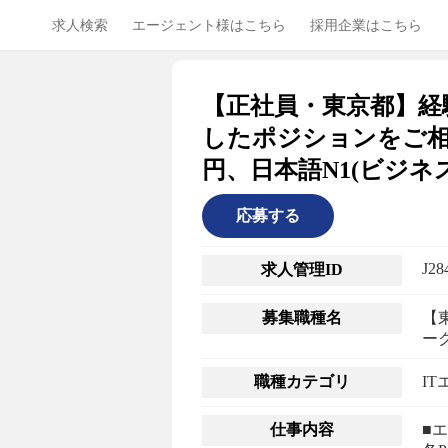
求人検索
エージェント様はこちら
採用企業はこちら
【正社員・東京都】経
したポジションをご相
円、日本語N1(ビジネ
応募する
J28
求人管理ID
募集職種名
【
ー
職種カテゴリ
IT
仕事内容
■