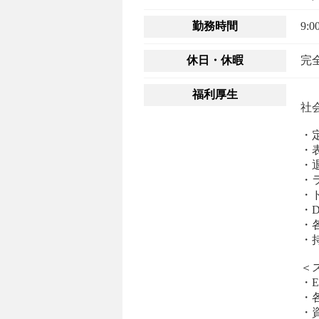
勤務時間
9:
休日・休暇
完
福利厚生
社
・
・
・
・
・
・
・
・
＜
・E
・
・