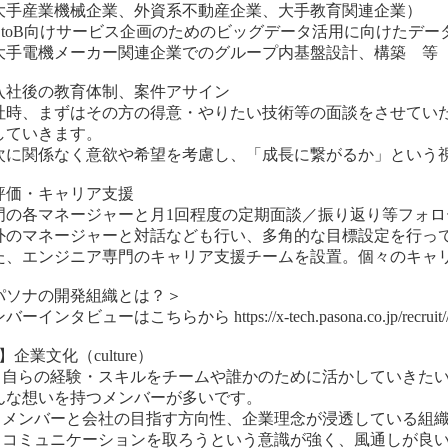
大手産業機械企業、外資系不動産企業、大手教育関連企業）
BtoB向けサービス企画のためのビッグデータ活用に向けたデー
大手電機メーカー関連企業でのグループ内基盤設計、構築 等
入社後の教育体制、案件アサイン
社時、まずはその方の得意・やりたい技術等の面談をさせてい
していきます。
次に関係なく意欲や希望を考慮し、「成長に繋がるか」という
評価・キャリア支援
門の各マネージャーと月1回程度の定期面談／振り返り等フォ
外のマネージャーと対話なども行い、多角的な目標設定を行っ
た、エンジニア専門のキャリア支援チームを設置。個々のキャ
パソナの開発組織とは？＞
ーインタビューはこちらから https://x-tech.pasona.co.jp/recruit//in
】企業文化（culture）
. 自らの経験・スキルをチームや誰かのために活かしていきた
んな想いを持つメンバーが多いです。
. メンバーと会社の目指す方向性、企業理念が浸透している組
. コミュニケーションを取ろうという意識が強く、風通しが良