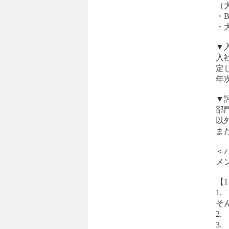
（
・
・
▼
入
定
年
▼
部
以
ま
＜
メンバ
【1
1
そ
2
3