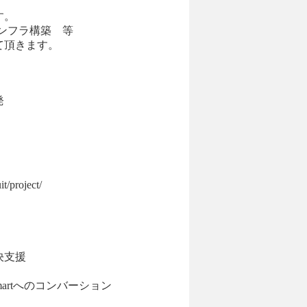
す。
ンフラ構築 等
て頂きます。
発
project/
決支援
martへのコンバーション