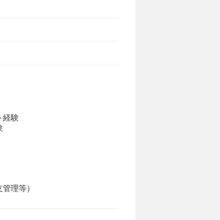
ト経験
験
支管理等）