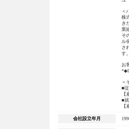
＜
株
き
業
そ
ル
さ
す
お
*◆D
＜
■
【
■
【
会社設立年月
19