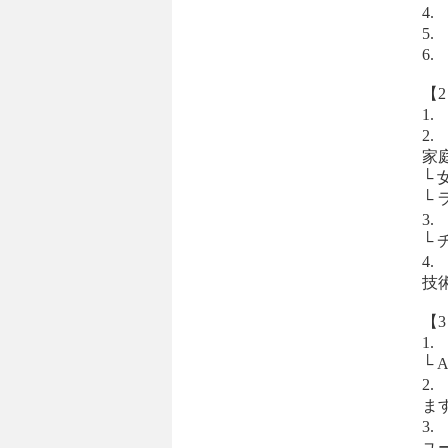
4
5
6
【2
1
2
家
└
└
3
└
4
技
【3
1
└
2
ま
3
ユ