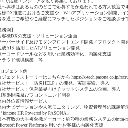
PJTで活躍エンジニアを広く募集しております。
社へ興味はあるもののどこで応募するか迷われてる方大歓迎で
客様DX推進におけるご支援や、Webアプリケーション開発、イ
考を通じご希望やご経歴にマッチしたポジションをご相談させ
業務例】
お客様DXの支援・ソリューション企画
サーバーサイド及びモダンフロントエンド開発／プロダクト開
生成AIを活用したAIソリューション開発
ローコードツールなどを用いた業務効率化、内製化支援
クラウド環境構築 等
プロジェクト例
ェクトストーリーはこちらから https://x-tech.pasona.co.jp/recruit/
自社サービス：「防災HELP」の開発、実証実験、導入
自社サービス：保育業界向けチャットシステムの企画、導入
AI基盤開発及びフロントエンド開発
屋内外位置情報サービス
屋内ナビゲーションや人流モニタリング、物資管理等の課題解
kintone HR Powered by PASONA』
日本有数の大手複合機メーカー：約70種の業務システムのintra-
icrosoft Power Platformを用いたお客様の内製化支援