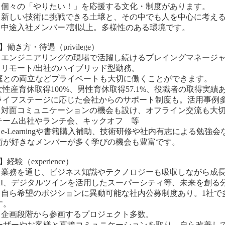
. 個々の「やりたい！」を応援する文化・制度があります。
. 新しい技術に挑戦できる土壌と、その中でも人を中心に考え
. 中途入社メンバー7割以上。多様性のある環境です。
】働き方・待遇（privilege）
. エンジニアリングの現場で活躍し続けるプレイングマネージ
. リモート/出社のハイブリッド型勤務。
庭との両立などプライベートも大切に働くことができます。
 女性産育休取得100%、男性育休取得57.1%、役職者の取得実績
 ライフステージに応じた会社からのサポート制度も。活用事例
. 対面コミュニケーションの機会も設け、オフライン交流も大
 チーム出社やランチ会、キックオフ 等
. e-Learningや書籍購入補助、技術研修や社内有志による勉強会
術が好きなメンバーが多く学びの機会も豊富です。
】経験（experience）
. 業務を通じ、ビジネス知識やテクノロジーも吸収しながら成
 AI、デジタルツインを活用したスーパーシティ等、未来を創る
. 自ら希望のポジションに異動可能な社内公募制度あり。1社
す。
. 企画段階から参画するプロジェクト多数。
ーザーやお客様と直接コミュニケーションを取り、自ら改善し