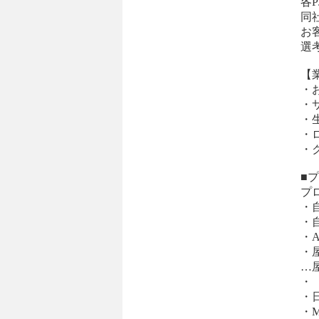
各
同
お
選
【
・
・
・
・
・
■
プロジ
・
・
・
・
…
・ 『
・
・M