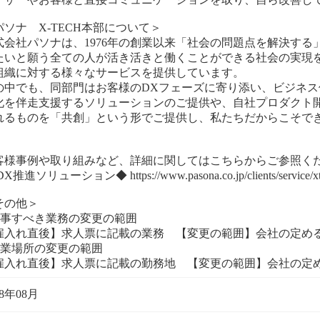
パソナ X-TECH本部について＞
式会社パソナは、1976年の創業以来「社会の問題点を解決す
たいと願う全ての人が活き活きと働くことができる社会の実現
組織に対する様々なサービスを提供しています。
の中でも、同部門はお客様のDXフェーズに寄り添い、ビジネ
化を伴走支援するソリューションのご提供や、自社プロダクト
れるものを「共創」という形でご提供し、私たちだからこそで
。
客様事例や取り組みなど、詳細に関してはこちらからご参照く
X推進ソリューション◆ https://www.pasona.co.jp/clients/service/xt
その他＞
従事すべき業務の変更の範囲
雇入れ直後】求人票に記載の業務 【変更の範囲】会社の定め
就業場所の変更の範囲
雇入れ直後】求人票に記載の勤務地 【変更の範囲】会社の定
98年08月