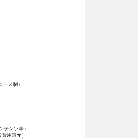
）
コース制）
ンテンツ等）
験費用還元）