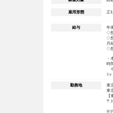
雇用形態
正
給与
年俸
◇想
◇想
月給 
◇想
・
時
※
勤務地
東
東京
【
〒1