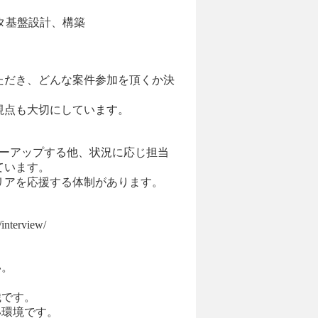
タ基盤設計、構築
ただき、どんな案件参加を頂くか決
視点も大切にしています。
ローアップする他、状況に応じ担当
ています。
リアを応援する体制があります。
terview/
い。
織です。
い環境です。