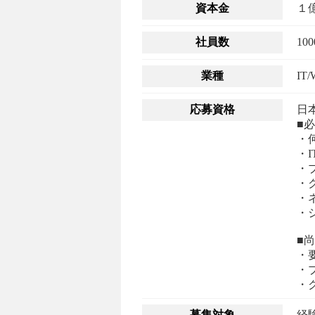
資本金
１
社員数
10
業種
I
応募資格
日
■
・
・
・
・
・
・
■
・
・
・
募集対象