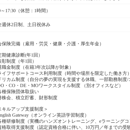
00～17:30（休憩：1時間）
全週休2日制、土日祝休み
会保険完備（雇用・労災・健康・介護・厚生年金）
定期健康診断(年1回）
表彰制度（年1回）
退職金制度（在籍3年次以降が対象）
ライフサポートコース利用制度（時間や場所を限定した働き方
ドリカム制度（自分の夢の実現を支援する休職、一部勤務制度/
DO・CO・DE・MOワークスタイル制度 （別オフィスなど）
各種保険団体取扱い
持株会、積立貯蓄、財形制度
スキルアップ支援制度＞
nglish Gateway（オンライン英語学習制度）
各種研修制度（実機のハンズオントレーニング、eラーニングコ
資格取得支援制度（認定資格合格に伴い、10万円／年までの受