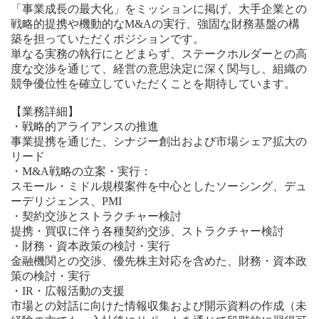
「事業成長の最大化」をミッションに掲げ、大手企業との
戦略的提携や機動的なM&Aの実行、強固な財務基盤の構
築を担っていただくポジションです。
単なる実務の執行にとどまらず、ステークホルダーとの高
度な交渉を通じて、経営の意思決定に深く関与し、組織の
競争優位性を確立していただくことを期待しています。
【業務詳細】
・戦略的アライアンスの推進
事業提携を通じた、シナジー創出および市場シェア拡大の
リード
・M&A戦略の立案・実行：
スモール・ミドル規模案件を中心としたソーシング、デュ
ーデリジェンス、PMI
・契約交渉とストラクチャー検討
提携・買収に伴う各種契約交渉、ストラクチャー検討
・財務・資本政策の検討・実行
金融機関との交渉、優先株主対応を含めた、財務・資本政
策の検討・実行
・IR・広報活動の支援
市場との対話に向けた情報収集および開示資料の作成（未