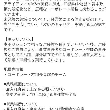
アライアンスやM&A実務に加え、IR活動や財務・資本政
策の最適化など、広範なコーポレート業務に携わることが
できます。
未経験の領域についても、経営陣による伴走支援のもと、
専門性を広げていく「攻めのキャリア」を築ける点が魅力
です。
【キャリアパス】
本ポジションで様々なご経験を積んでいただいた後、ご経
験やご志向により、事業責任者やコーポレート機能の責任
者としての活躍、海外駐在でのご活躍など、経営人材とし
て活躍の可能性を期待しています。
配属先情報
・コーポレート本部長直轄のチーム
■業務範囲について
- 雇入れ直後：上記を参照ください
- 変更の範囲：当社における各種業務全般
■就業場所について
- 雇入れ直後：東京本社、および労働者の自宅