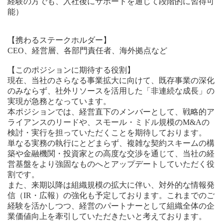
経験の方でも、入社後にサポートを通じて段階的に習得可
能）
【携わるステークホルダー】
CEO、経営層、各部門責任者、海外拠点など
【このポジションに期待する役割】
現在、当社のさらなる事業拡大に向けて、既存事業の深化
のみならず、社外リソースを活用した「非連続な成長」の
実現が急務となっています。
本ポジションでは、経営直下のメンバーとして、戦略的ア
ライアンスのリードや、スモール・ミドル規模のM&Aの
検討・実行を担っていただくことを期待しております。
単なる実務の執行にとどまらず、複雑な契約スキームの構
築や金融機関・投資家との高度な交渉を通じて、当社の経
営基盤をより強固なものへとアップデートしていただく役
割です。
また、来期以降は組織規模の拡大に伴い、対外的な情報発
信（IR・広報）の強化も予定しております。これまでのご
経験を活かしつつ、経営のパートナーとして組織全体の企
業価値向上を牽引していただきたいと考えております。