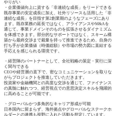
やりがい
・企業価値向上に資する「非連続な成長」をリードできる
既存事業の安定成長に加え、社外リソースも活用した「非
連続な成長」を目指す第2創業期のようなフェーズにあり
ます。既存業務の延長ではなく、アライアンスやM&Aを
通じて、事業ドメインそのものを拡張させるダイナミズム
を体感できます。部分的なサポートではなく、スキーム構
築から最終交渉まで裁量を持って推進できるため、自身の
打ち手が企業価値（時価総額）や市場の勢力図に直結する
手応えを感じられる環境です。
・経営陣のパートナーとして、全社戦略の策定・実行に深
く関与できる
CEOや経営層の直下で、密なコミュニケーションを取りな
がらプロジェクトを推進していただきます。
投資家や金融機関との高度な交渉を通じて、ファイナンス
の真髄に触れつつ、経営視点での意思決定スキルを飛躍的
に高めることが可能です。
・グローバルかつ多角的なキャリア形成が可能
日本国内に留まらず、海外拠点やグローバルなステークホ
ルダーとの連携も視野に入れた活動を想定しています。