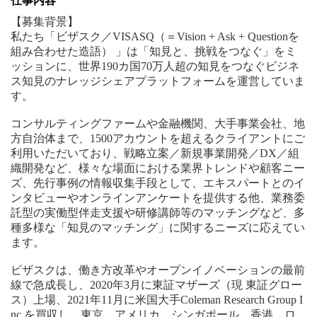
仕事内容
【募集背景】
私たち「ビザスク／VISASQ（＝Vision + Ask + Questionを
組み合わせた造語） 」は「知見と、挑戦をつなぐ」をミ
ッションに、世界190カ国70万人超の知見をつなぐビジネ
ス知見のナレッジシェアプラットフォームを運営していま
す。
コンサルティングファームや金融機関、大手事業会社、地
方自治体まで、1500アカウントを超えるクライアントにご
利用いただいており、戦略立案／新規事業開発／DX／組
織開発など、様々な場面における業界トレンドや顧客ニー
ズ、先行事例の情報収集手段として、エキスパートとのイ
ンタビューやオンラインアンケートを提供する他、業務委
託型の実働型伴走支援や研修講師等のマッチングなど、多
種多様な「知見のマッチング」に関するニーズに応えてい
ます。
ビザスクは、働き方改革やオープンイノベーションの最前
線で急成長し、2020年3月に東証マザーズ（現 東証グロー
ス）上場、2021年11月に米国大手Coleman Research Group I
nc.を買収し、東京、アメリカ、シンガポール、香港、ロ