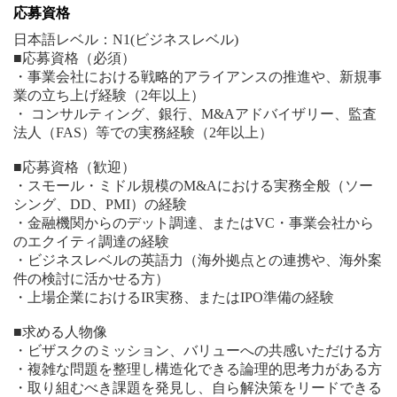
応募資格
日本語レベル：N1(ビジネスレベル)
■応募資格（必須）
・事業会社における戦略的アライアンスの推進や、新規事
業の立ち上げ経験（2年以上）
・ コンサルティング、銀行、M&Aアドバイザリー、監査
法人（FAS）等での実務経験（2年以上）
■応募資格（歓迎）
・スモール・ミドル規模のM&Aにおける実務全般（ソー
シング、DD、PMI）の経験
・金融機関からのデット調達、またはVC・事業会社から
のエクイティ調達の経験
・ビジネスレベルの英語力（海外拠点との連携や、海外案
件の検討に活かせる方）
・上場企業におけるIR実務、またはIPO準備の経験
■求める人物像
・ビザスクのミッション、バリューへの共感いただける方
・複雑な問題を整理し構造化できる論理的思考力がある方
・取り組むべき課題を発見し、自ら解決策をリードできる