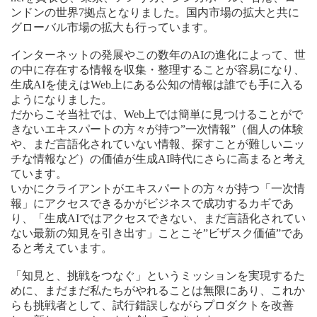
ンドンの世界7拠点となりました。国内市場の拡大と共に
グローバル市場の拡大も行っています。
インターネットの発展やこの数年のAIの進化によって、世
の中に存在する情報を収集・整理することが容易になり、
生成AIを使えはWeb上にある公知の情報は誰でも手に入る
ようになりました。
だからこそ当社では、Web上では簡単に見つけることがで
きないエキスパートの方々が持つ”一次情報”（個人の体験
や、まだ言語化されていない情報、探すことが難しいニッ
チな情報など）の価値が生成AI時代にさらに高まると考え
ています。
いかにクライアントがエキスパートの方々が持つ「一次情
報」にアクセスできるかがビジネスで成功するカギであ
り、「生成AIではアクセスできない、まだ言語化されてい
ない最新の知見を引き出す」ことこそ”ビザスク価値”であ
ると考えています。
「知見と、挑戦をつなぐ」というミッションを実現するた
めに、まだまだ私たちがやれることは無限にあり、これか
らも挑戦者として、試行錯誤しながらプロダクトを改善