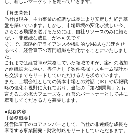
し、新しいマーケットを創っていきます。
【募集背景】
当社は現在、主力事業の堅調な成長により安定した経営基
盤を築いています。しかし、市場環境の変化が激しい今、
さらなる飛躍を遂げるためには、自社リソースのみに頼ら
ない「非連続な成長」が不可欠です。
そこで、戦略的アライアンスや機動的なM&Aを加速させ
るべく、経営直下の専門組織を強化することにいたしまし
た。
これまでは経営陣が兼務していた領域ですが、案件の増加
と組織拡大に伴い、専任として案件発掘・スキーム設計か
ら交渉までをリードしていただける方を求めています。
また、上場会社としての資本市場との対話（IR）や広報戦
略の強化も視野に入れており、当社の「第2創業期」とも
言えるこの拡大フェーズを、経営のパートナーとして共に
牽引してくださる方を募集します。
■職務内容
【業務概要】
経営陣直下のコアメンバーとして、当社の非連続な成長を
牽引する事業開発・財務戦略をリードしていただきます。