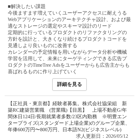
■解決したい課題
今後ますます増えていくユーザーアクセスに耐えうる
Webアプリケーションのアーキテクチャ設計、および最
適なストレージの選定やスキーマ設計のリード
定期的に行っているプロダクトのリファクタリングの
方針を設計と、大きくなり続けるプロダクトコードを
見通しより良いものに改善する
カレンダーの予定情報を用いながらデータ分析や機械
学習を活用して、未来にターゲティングできる広告プ
ロダクトのTimeTree Adsをユーザーからも広告主からも
喜ばれるものに作り上げていく
詳細を見る
【正社員・東京都】経験者募集。株式会社協栄組 新
築RC建築営業職 (営業職)【目黒】 上場不動産G/年
間休日124日/長期就業者多数/23区内勤務 ※明豊エン
タープライズ(スタンダード上場企業)のグループ企業、
年俸600万円〜800万円、日本語N2(ビジネスレベル)
求人更新日：2026/05/12