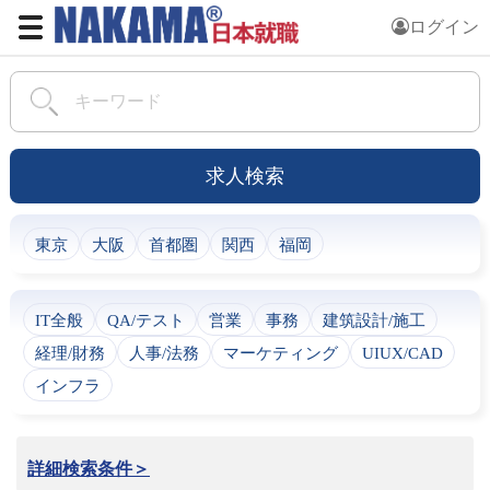
ログイン
求人検索
東京
大阪
首都圏
関西
福岡
IT全般
QA/テスト
営業
事務
建筑設計/施工
経理/財務
人事/法務
マーケティング
UIUX/CAD
インフラ
詳細検索条件＞