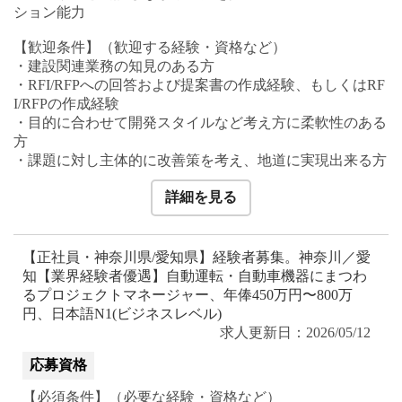
ション能力
【歓迎条件】（歓迎する経験・資格など）
・建設関連業務の知見のある方
・RFI/RFPへの回答および提案書の作成経験、もしくはRF
I/RFPの作成経験
・目的に合わせて開発スタイルなど考え方に柔軟性のある
方
・課題に対し主体的に改善策を考え、地道に実現出来る方
詳細を見る
【正社員・神奈川県/愛知県】経験者募集。神奈川／愛
知【業界経験者優遇】自動運転・自動車機器にまつわ
るプロジェクトマネージャー、年俸450万円〜800万
円、日本語N1(ビジネスレベル)
求人更新日：2026/05/12
応募資格
【必須条件】（必要な経験・資格など）