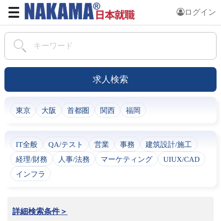
ログイン
求人検索
東京
大阪
首都圏
関西
福岡
IT全般
QA/テスト
営業
事務
建筑設計/施工
経理/財務
人事/法務
マーケティング
UIUX/CAD
インフラ
詳細検索条件＞